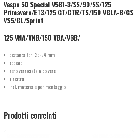
Vespa 50 Special V5B1-3/​SS/​90/​SS/​125
Primavera/​ET3/​125 GT/​GTR/​TS/​150 VGLA-B/​GS
VS5/​GL/​Sprint
125 VNA/​VNB/​150 VBA/​VBB/​
distanza fori 28-74 mm
acciaio
nero verniciata a polvere
sinistro
incl. materiale per montaggio
Prodotti correlati