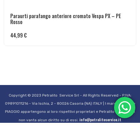
Paraurti parafango anteriore cromato Vespa PX – PE
Rosso
44,99
€
Copyright © 2023 Petralito Service Srl - All Rights Reserved - P.IVA:
09891011216 - Via Ischia, 2 - 80026 Casoria (NA) ITALY | I marchi VESPA e
PIAGGIO appartengono ai loro rispettivi proprietari e Petralito Service Srl
info@petralitoservice.it
non vanta alcun diritto su di essi.