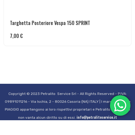
Targhetta Posteriore Vespa 150 SPRINT
7,00
€
Copyright © 2023 Petralito Service Srl - All Rights Reserved - P.IVA:
09891011216 - Via Ischia, 2 - 80026 Casoria (NA) ITALY | I marchi VESPA e
PIAGGIO appartengono ai loro rispettivi proprietari e Petralito Service Srl
info@petralitoservice.it
non vanta alcun diritto su di essi.