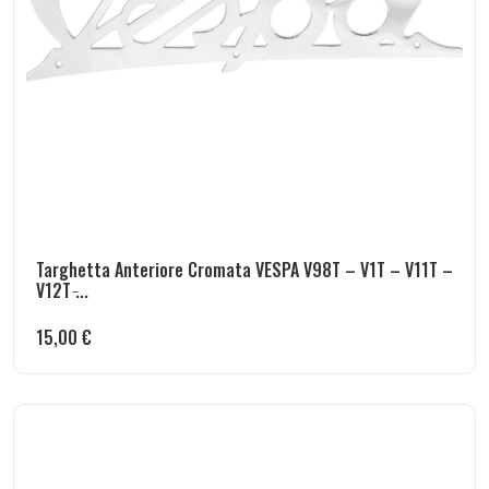
Targhetta Anteriore Cromata VESPA V98T – V1T – V11T –
V12T ̵...
15,00
€