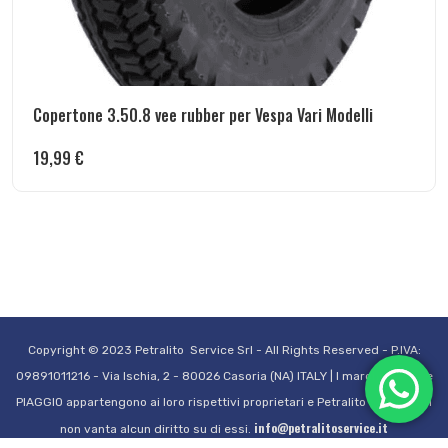
Copertone 3.50.8 vee rubber per Vespa Vari Modelli
19,99
€
Copyright © 2023 Petralito Service Srl - All Rights Reserved - P.IVA:
09891011216 - Via Ischia, 2 - 80026 Casoria (NA) ITALY | I marchi VESPA e
PIAGGIO appartengono ai loro rispettivi proprietari e Petralito Service Srl
info@petralitoservice.it
non vanta alcun diritto su di essi.