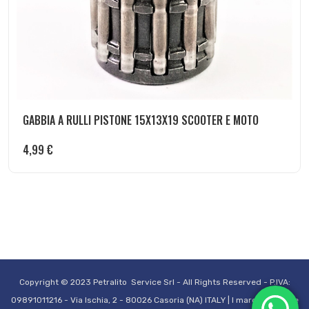
GABBIA A RULLI PISTONE 15X13X19 SCOOTER E MOTO
4,99
€
Copyright © 2023 Petralito Service Srl - All Rights Reserved - P.IVA:
09891011216 - Via Ischia, 2 - 80026 Casoria (NA) ITALY | I marchi VESPA e